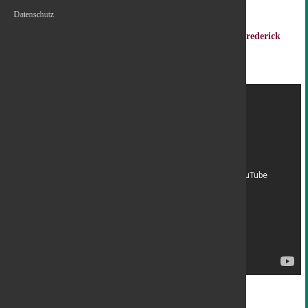
Meine Famillie und Fredericks Famillie auf Google Maps
Datenschutz
ZDF-Dokumentarfilm von 2012 über die Beweise gegen Frederick
Deeming
Auszug von Wikipedia